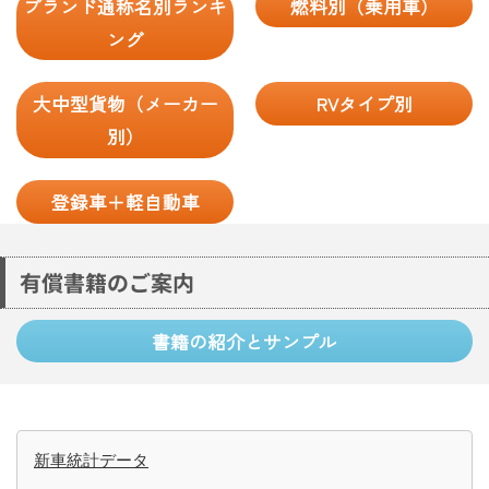
ブランド通称名別ランキ
燃料別（乗用車）
ング
大中型貨物（メーカー
RVタイプ別
別）
登録車＋軽自動車
有償書籍のご案内
書籍の紹介とサンプル
新車統計データ