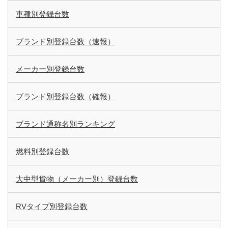
車種別登録台数
ブランド別登録台数（速報）
メーカー別登録台数
ブランド別登録台数（確報）
ブランド通称名別ランキング
燃料別登録台数
大中型貨物（メーカー別）登録台数
RVタイプ別登録台数